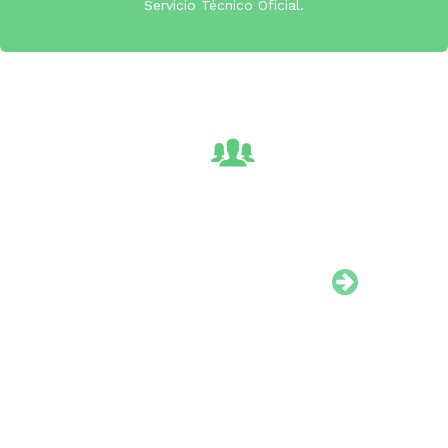
Servicio Técnico Oficial.
Equipo Especializado
Llevamos desde el 1996 en el mundo
Todos
de la informática y desde el 2002 en
Año
el de las videoconsolas...
rep