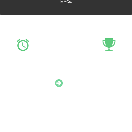
MACs.
Garantía
Opiniones de Clien
 nuestros productos tienen 2
Tenemos a disposición de los 
s de Garantia. En todas las
el apartado comentarios, en 
araciones damos garantía...
clientes expresan que tal