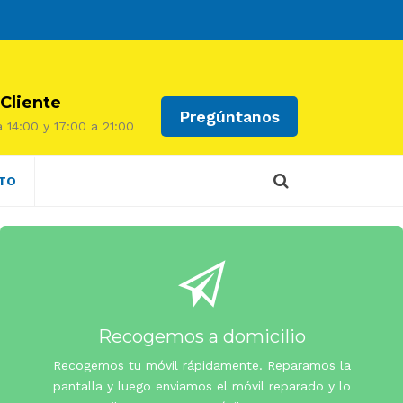
 Cliente
Pregúntanos
 14:00 y 17:00 a 21:00
TO
Recogemos a domicilio
Recogemos tu móvil rápidamente. Reparamos la
pantalla y luego enviamos el móvil reparado y lo