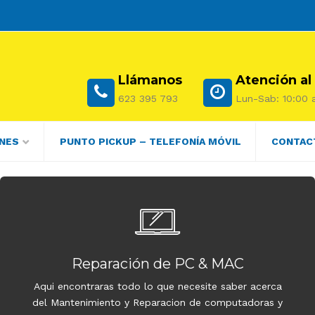
Llámanos
Atención al
623 395 793
Lun-Sab: 10:00 a
NES
PUNTO PICKUP – TELEFONÍA MÓVIL
CONTAC
Reparación de PC & MAC
Aqui encontraras todo lo que necesite saber acerca
del Mantenimiento y Reparacion de computadoras y