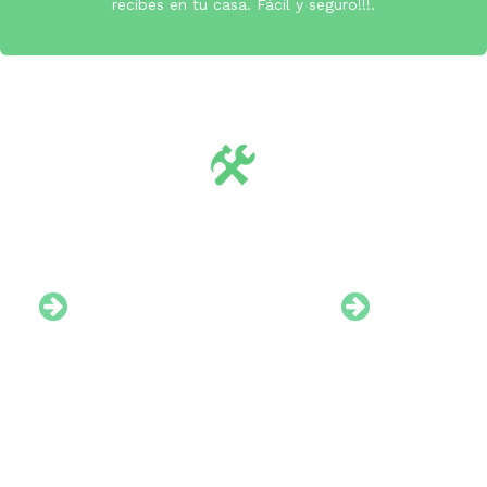
recibes en tu casa. Fácil y seguro!!!.
tes
Apoyo al uso/manuales
clientes
Dedicamos mucho tiempo en crear
él los
manuales de uso de nuestros
...
productos, videos, fotos...