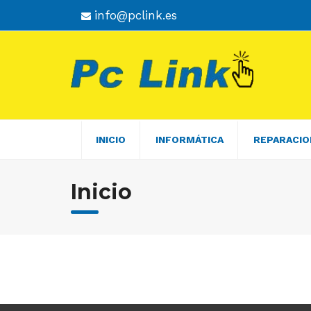
Skip
info@pclink.es
to
content
INICIO
INFORMÁTICA
REPARACIO
Inicio