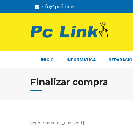
Skip
info@pclink.es
to
content
INICIO
INFORMÁTICA
REPARACIO
Finalizar compra
[woocommerce_checkout]